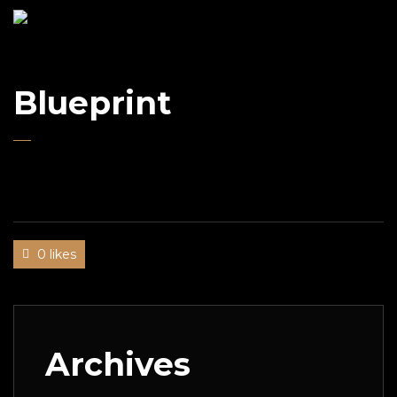
UWE
GAASCH
Blueprint
0 likes
Archives